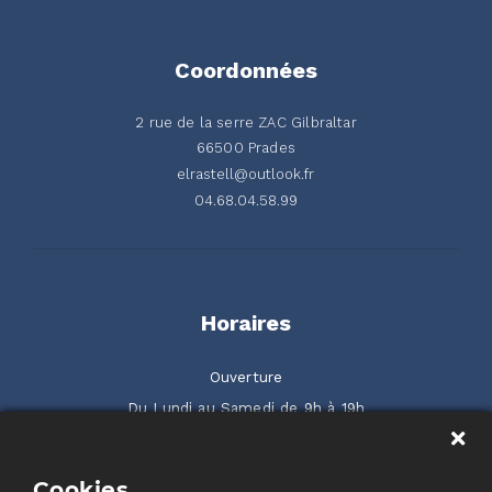
Coordonnées
2 rue de la serre ZAC Gilbraltar
66500 Prades
elrastell@outlook.fr
04.68.04.58.99
Horaires
Ouverture
Du Lundi au Samedi de 9h à 19h
2 rue de la Serre ZAC Gilbraltar 66500 Prades
Cookies