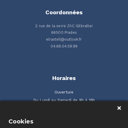
Coordonnées
2 rue de la serre ZAC Gilbraltar
66500 Prades
elrastell@outlook.fr
04.68.04.58.99
Horaires
Ouverture
Du Lundi au Samedi de 9h à 19h
2 rue de la Serre ZAC Gilbraltar 66500 Prades
Cookies
Rendez-nous visite