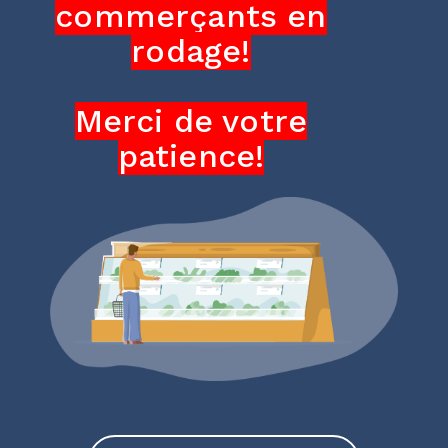
commerçants en
rodage!
Merci de votre
patience!