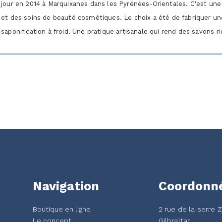
jour en 2014 à Marquixanes dans les Pyrénées-Orientales. C'est une
et des soins de beauté cosmétiques. Le choix a été de fabriquer u
saponification à froid. Une pratique artisanale qui rend des savons r
Navigation
Coordonn
Boutique en ligne
2 rue de la serre 
Le concept
Gilbraltar