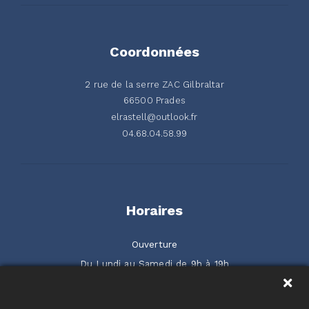
Coordonnées
2 rue de la serre ZAC Gilbraltar
66500 Prades
elrastell@outlook.fr
04.68.04.58.99
Horaires
Ouverture
Du Lundi au Samedi de 9h à 19h
2 rue de la Serre ZAC Gilbraltar 66500 Prades