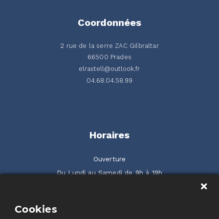
Coordonnées
2 rue de la serre ZAC Gilbraltar
66500 Prades
elrastell@outlook.fr
04.68.04.58.99
Horaires
Ouverture
Du Lundi au Samedi de 9h à 19h
2 rue de la Serre ZAC Gilbraltar 66500 Prades
Cookies