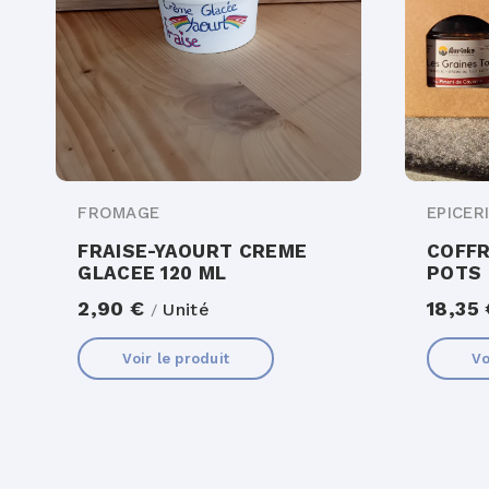
FROMAGE
EPICER
FRAISE-YAOURT CREME
COFFR
GLACEE 120 ML
POTS 
2,90 €
18,35
Unité
/
Voir le produit
Vo