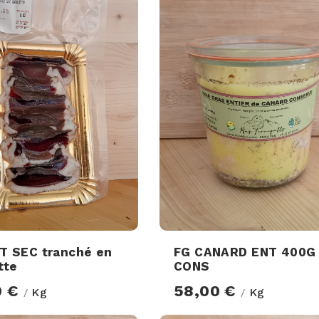
 SEC tranché en
FG CANARD ENT 400G
tte
CONS
0 €
58,00 €
Kg
Kg
/
/