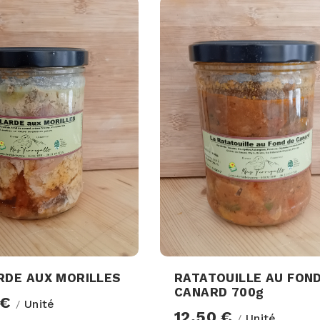
RDE AUX MORILLES
RATATOUILLE AU FOND
CANARD 700g
 €
Unité
/
12,50 €
Unité
/