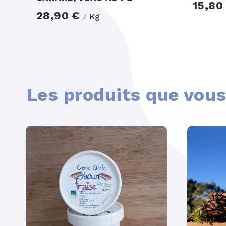
15,80
28,90 €
Kg
/
Les produits que vous