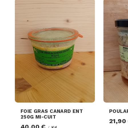
FOIE GRAS CANARD ENT
POULA
250G MI-CUIT
21,90
40,00 €
Kg
/