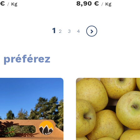
 €
8,90 €
Kg
Kg
/
/
1
2
3
4
 préférez