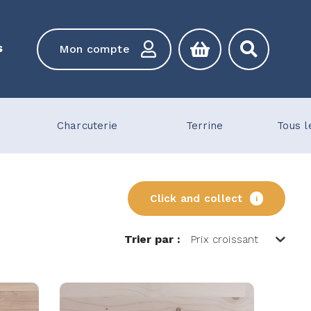
s
Mon compte
Charcuterie
Terrine
Tous l
Click and collect
i
Trier par :