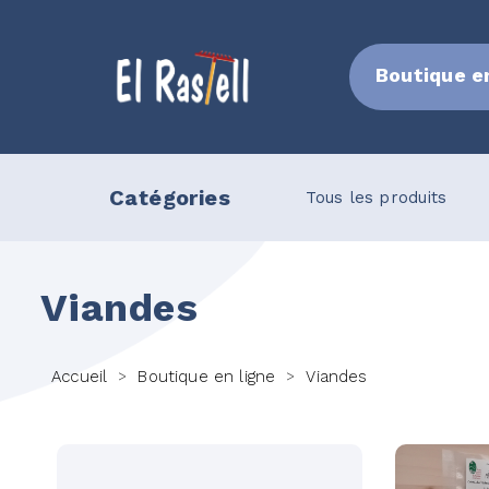
Boutique e
Catégories
cuterie
Terrine
Tous les produits
Viandes
Accueil
Boutique en ligne
Viandes
>
>