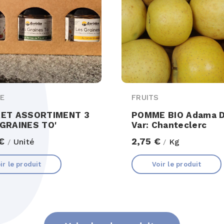
IE
FRUITS
ET ASSORTIMENT 3
POMME BIO Adama 
GRAINES TO'
Var: Chanteclerc
 €
2,75 €
Unité
Kg
/
/
ir le produit
Voir le produit