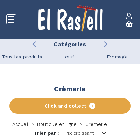
Catégories
Tous les produits
œuf
Fromage
Crèmerie
Click and collect
i
Accueil
Boutique en ligne
Crèmerie
>
>
Trier par :