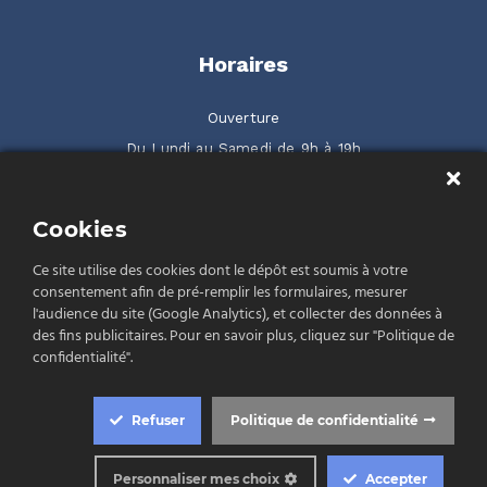
Horaires
Ouverture
Du Lundi au Samedi de 9h à 19h
2 rue de la Serre ZAC Gilbraltar 66500 Prades
Cookies
Rendez-nous visite
Ce site utilise des cookies dont le dépôt est soumis à votre
consentement afin de pré-remplir les formulaires, mesurer
l'audience du site (Google Analytics), et collecter des données à
des fins publicitaires. Pour en savoir plus, cliquez sur "Politique de
confidentialité".
Politique de confidentialité
Conditions Générales de Vente (CGV)
Mentions légales
Refuser
Politique de confidentialité
Cookie Box Settings
© 2026 - El Rastell
Personnaliser mes choix
Accepter