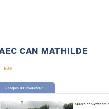
AEC CAN MATHILDE
EUS
A propos du producteur
Aurore et Alexandre é