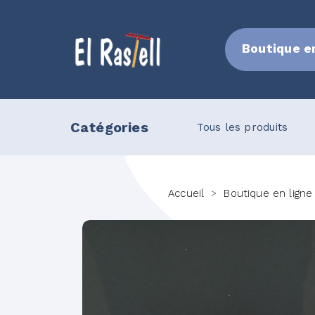
Boutique e
Catégories
cuterie
Terrine
Tous les produits
Accueil
Boutique en ligne
>