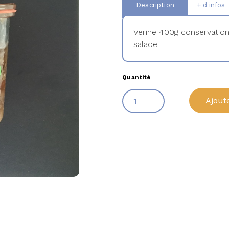
Description
+ d'infos
Verine 400g conservation
salade
Quantité
Ajout