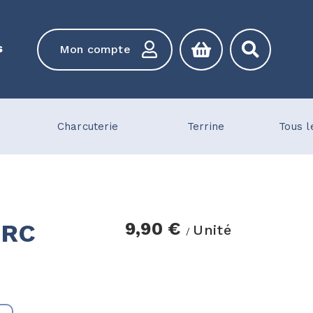
s
Mon compte
Charcuterie
Terrine
Tous l
ORC
9,90 €
Unité
/