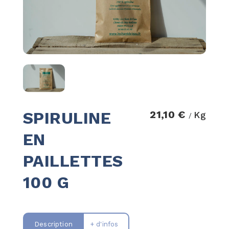
SPIRULINE
21,10 €
Kg
/
EN
PAILLETTES
100 G
Description
+ d'infos