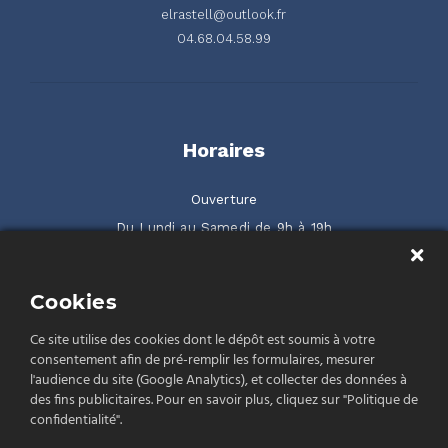
elrastell@outlook.fr
04.68.04.58.99
Horaires
Ouverture
Du Lundi au Samedi de 9h à 19h
2 rue de la Serre ZAC Gilbraltar 66500 Prades
Cookies
Rendez-nous visite
Ce site utilise des cookies dont le dépôt est soumis à votre
consentement afin de pré-remplir les formulaires, mesurer
l'audience du site (Google Analytics), et collecter des données à
des fins publicitaires. Pour en savoir plus, cliquez sur "Politique de
confidentialité".
Politique de confidentialité
Conditions Générales de Vente (CGV)