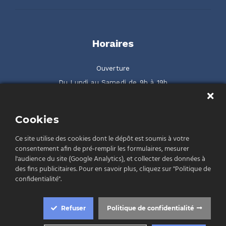
Horaires
Ouverture
Du Lundi au Samedi de 9h à 19h
2 rue de la Serre ZAC Gilbraltar 66500 Prades
Cookies
Rendez-nous visite
Ce site utilise des cookies dont le dépôt est soumis à votre
consentement afin de pré-remplir les formulaires, mesurer
l'audience du site (Google Analytics), et collecter des données à
des fins publicitaires. Pour en savoir plus, cliquez sur "Politique de
confidentialité".
Politique de confidentialité
Conditions Générales de Vente (CGV)
Mentions légales
Refuser
Politique de confidentialité
Cookie Box Settings
© 2026 - El Rastell