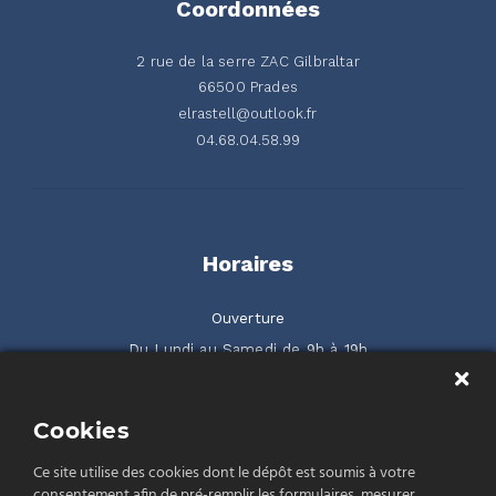
Coordonnées
2 rue de la serre ZAC Gilbraltar
66500 Prades
elrastell@outlook.fr
04.68.04.58.99
Horaires
Ouverture
Du Lundi au Samedi de 9h à 19h
2 rue de la Serre ZAC Gilbraltar 66500 Prades
Cookies
Rendez-nous visite
Ce site utilise des cookies dont le dépôt est soumis à votre
consentement afin de pré-remplir les formulaires, mesurer