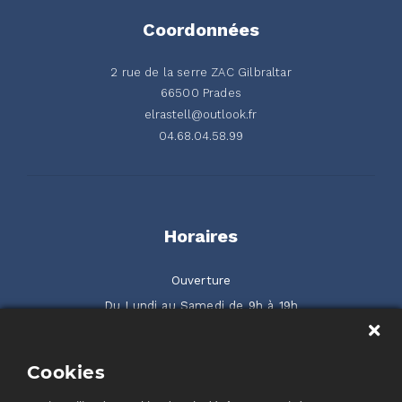
Coordonnées
2 rue de la serre ZAC Gilbraltar
66500 Prades
elrastell@outlook.fr
04.68.04.58.99
Horaires
Ouverture
Du Lundi au Samedi de 9h à 19h
2 rue de la Serre ZAC Gilbraltar 66500 Prades
Cookies
Rendez-nous visite