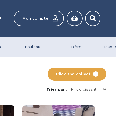
s
Mon compte
s
Bouleau
Bière
Tous l
Click and collect
i
Trier par :