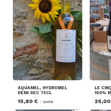
AQUAMEL, HYDROMEL
LE CIN
DEMI SEC 75CL
100% 
15,80 €
25,0
Unité
/