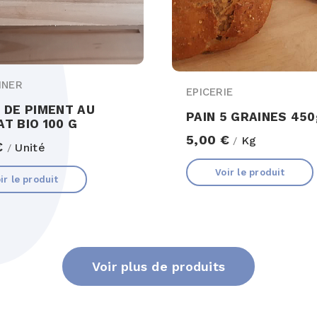
INER
EPICERIE
 DE PIMENT AU
PAIN 5 GRAINES 450
T BIO 100 G
5,00 €
Kg
/
€
Unité
/
Voir le produit
ir le produit
Voir plus de produits