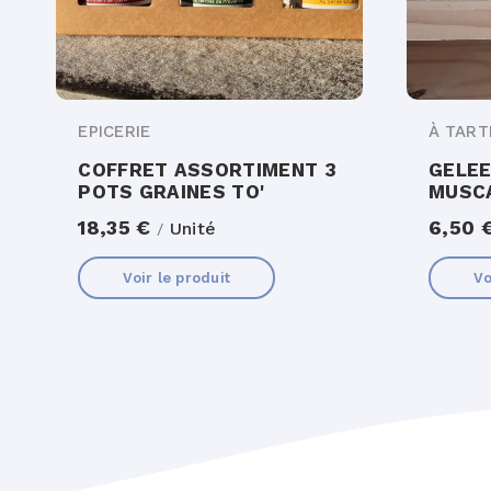
EPICERIE
À TART
COFFRET ASSORTIMENT 3
GELEE
POTS GRAINES TO'
MUSCA
18,35 €
6,50 
Unité
/
Voir le produit
Vo