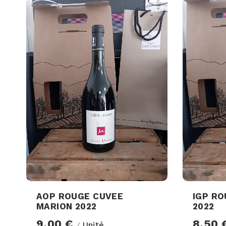
AOP ROUGE CUVEE
IGP RO
MARION 2022
2022
9,00 €
8,50
Unité
/