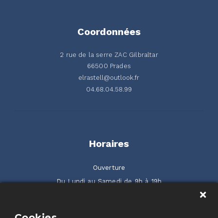
Coordonnées
2 rue de la serre ZAC Gilbraltar
66500 Prades
elrastell@outlook.fr
04.68.04.58.99
Horaires
Ouverture
Du Lundi au Samedi de 9h à 19h
2 rue de la Serre ZAC Gilbraltar 66500 Prades
Cookies