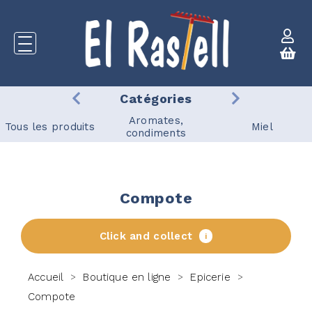
Catégories
Aromates,
Tous les produits
Miel
condiments
Compote
Click and collect
i
Accueil
Boutique en ligne
Epicerie
>
>
>
Compote