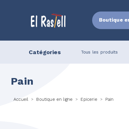
Boutique e
Catégories
colat
Pain
Tous les produits
Pain
Accueil
Boutique en ligne
Epicerie
Pain
>
>
>