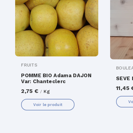
FRUITS
BOULE
POMME BIO Adama DAJON
SEVE 
Var: Chanteclerc
11,45
2,75 €
Kg
/
Vo
Voir le produit