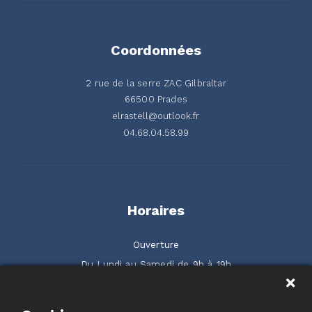
Coordonnées
2 rue de la serre ZAC Gilbraltar
66500 Prades
elrastell@outlook.fr
04.68.04.58.99
Horaires
Ouverture
Du Lundi au Samedi de 9h à 19h
2 rue de la Serre ZAC Gilbraltar 66500 Prades