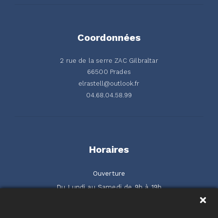
Coordonnées
2 rue de la serre ZAC Gilbraltar
66500 Prades
elrastell@outlook.fr
04.68.04.58.99
Horaires
Ouverture
Du Lundi au Samedi de 9h à 19h
2 rue de la Serre ZAC Gilbraltar 66500 Prades