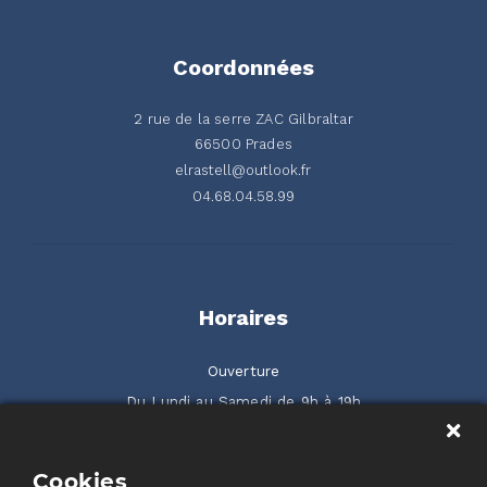
Coordonnées
2 rue de la serre ZAC Gilbraltar
66500 Prades
elrastell@outlook.fr
04.68.04.58.99
Horaires
Ouverture
Du Lundi au Samedi de 9h à 19h
2 rue de la Serre ZAC Gilbraltar 66500 Prades
Cookies