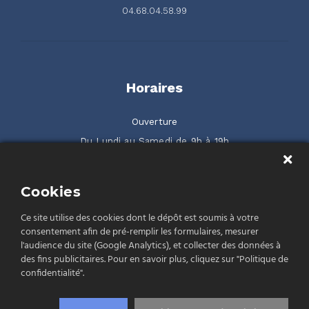
04.68.04.58.99
Horaires
Ouverture
Du Lundi au Samedi de 9h à 19h
2 rue de la Serre ZAC Gilbraltar 66500 Prades
Cookies
Rendez-nous visite
Ce site utilise des cookies dont le dépôt est soumis à votre
consentement afin de pré-remplir les formulaires, mesurer
l'audience du site (Google Analytics), et collecter des données à
des fins publicitaires. Pour en savoir plus, cliquez sur "Politique de
confidentialité".
Politique de confidentialité
Conditions Générales de Vente (CGV)