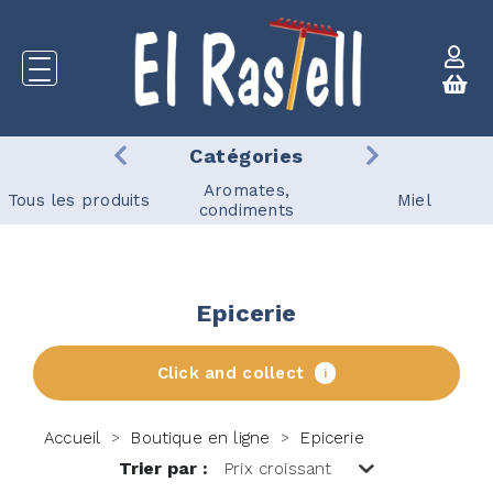
Catégories
Aromates,
Tous les produits
Miel
condiments
Epicerie
Click and collect
i
Accueil
Boutique en ligne
Epicerie
>
>
Trier par :